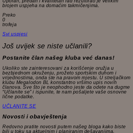
Uporan, predan i kvalitetan rad rezultirao je velikim
brojem uspjeha na domaćim takmičenjima.
Preko
0
trofeja
Svi uspjesi
Još uvijek se niste učlanili?
Postanite član našeg kluba već danas!
Ukoliko ste zainteresovani za korišćenje oružja u
bezbjednom okruženju, prožeto sportskim duhom i
vrijednostima, onda ste na pravom mjestu. U streljačkom
klubu Megalodon BL konstantno vršimo upis novih
članova. Sve što je neophodno jeste da odete na dugme
“Učlanite se” i ispunite, te nam pošaljete vaše osnovne
lične podatke.
UČLANITE SE
Novosti i obavještenja
Redovno pratite novosti putem našeg bloga kako biste
bili u toku sa aktuelnim i planiranim dešavanjima,