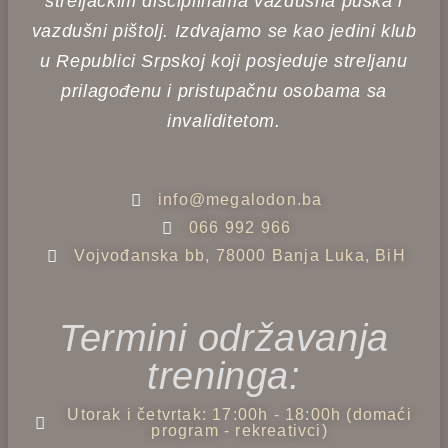
streljačkim disciplinama vazdušna puška i
vazdušni pištolj. Izdvajamo se kao jedini klub
u Republici Srpskoj koji posjeduje streljanu
prilagođenu i pristupačnu osobama sa
invaliditetom.
info@megalodon.ba
066 992 966
Vojvođanska bb, 78000 Banja Luka, BiH
Termini održavanja
treninga:
Utorak i četvrtak: 17:00h - 18:00h (domaći
program - rekreativci)