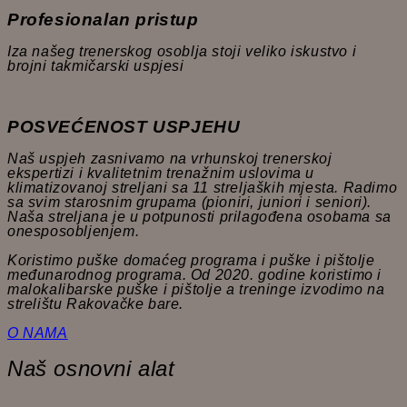
Profesionalan pristup
Iza našeg trenerskog osoblja stoji veliko iskustvo i
brojni takmičarski uspjesi
POSVEĆENOST USPJEHU
Naš uspjeh zasnivamo na vrhunskoj trenerskoj
ekspertizi i kvalitetnim trenažnim uslovima u
klimatizovanoj streljani sa 11 streljaških mjesta. Radimo
sa svim starosnim grupama (pioniri, juniori i seniori).
Naša streljana je u potpunosti prilagođena osobama sa
onesposobljenjem.
Koristimo puške domaćeg programa i puške i pištolje
međunarodnog programa. Od 2020. godine koristimo i
malokalibarske puške i pištolje a treninge izvodimo na
strelištu Rakovačke bare.
O NAMA
Naš osnovni alat