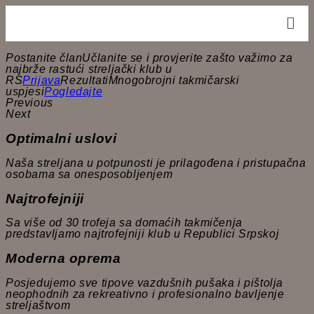
Postanite članUčlanite se i provjerite zašto važimo za
najbrže rastući streljački klub u
RS
Prijava
RezultatiMnogobrojni takmičarski
uspjesi
Pogledajte
Previous
Next
Optimalni uslovi
Naša streljana u potpunosti je prilagođena i pristupačna
osobama sa onesposobljenjem
Najtrofejniji
Sa više od 30 trofeja sa domaćih takmičenja
predstavljamo najtrofejniji klub u Republici Srpskoj
Moderna oprema
Posjedujemo sve tipove vazdušnih pušaka i pištolja
neophodnih za rekreativno i profesionalno bavljenje
streljaštvom