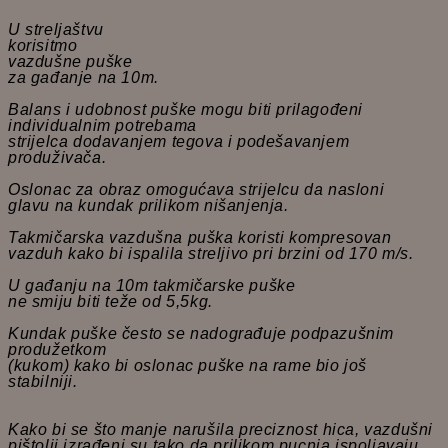
U streljaštvu
korisitmo
vazdušne puške
za gađanje na 10m.
Balans i udobnost puške mogu biti prilagođeni
individualnim potrebama
strijelca dodavanjem tegova i podešavanjem
produživača.
Oslonac za obraz omogućava strijelcu da nasloni
glavu na kundak prilikom nišanjenja.
Takmičarska vazdušna puška koristi kompresovan
vazduh kako bi ispalila streljivo pri brzini od 170 m/s.
U gađanju na 10m takmičarske puške
ne smiju biti teže od 5,5kg.
Kundak puške često se nadograđuje podpazušnim
produžetkom
(kukom) kako bi oslonac puške na rame bio još
stabilniji.
Kako bi se što manje narušila preciznost hica, vazdušni
pištolji izrađeni su tako da prilikom pucnja ispoljavaju